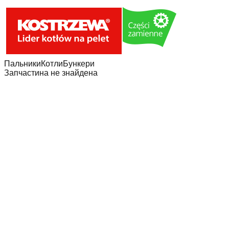
Пальники
Котли
Бункери
Запчастина не знайдена