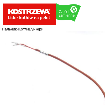
Пальники
Котли
Бункери