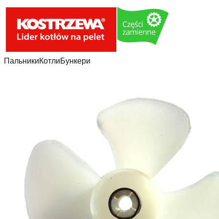
Пальники
Котли
Бункери