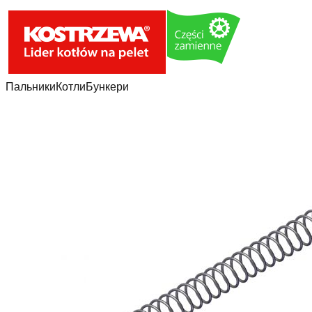
Пальники
Котли
Бункери