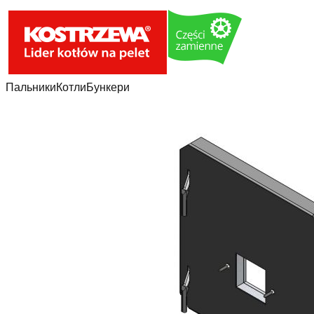
Пальники
Котли
Бункери