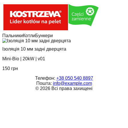
Пальники
Котли
Бункери
Ізоляція 10 мм задні дверцята
Mini-Bio
|
20kW
|
v01
150
грн
Телефон:
+38 050 540 8897
Пошта:
info@example.com
©
2026
Всі права захищені