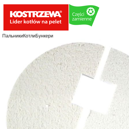
Пальники
Котли
Бункери