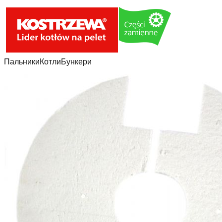
Пальники
Котли
Бункери