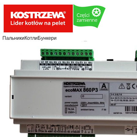
Пальники
Котли
Бункери