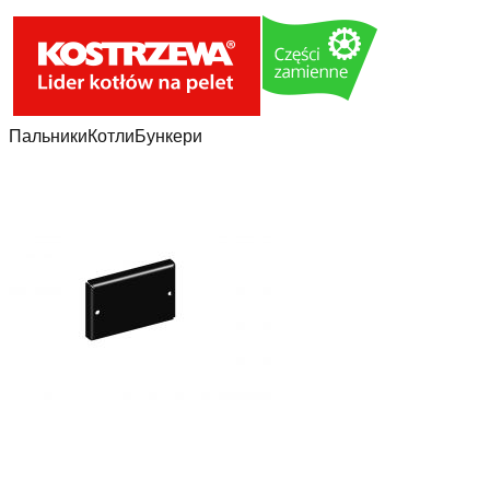
Пальники
Котли
Бункери