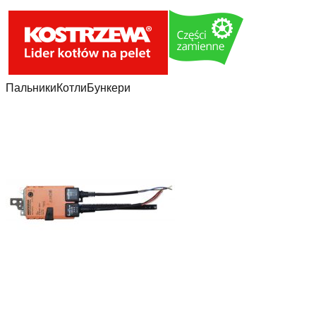
Пальники
Котли
Бункери