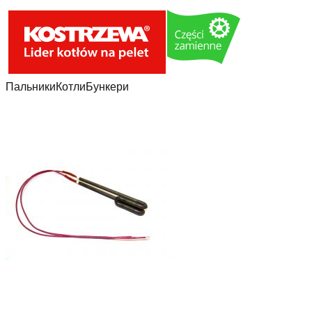
Пальники
Котли
Бункери