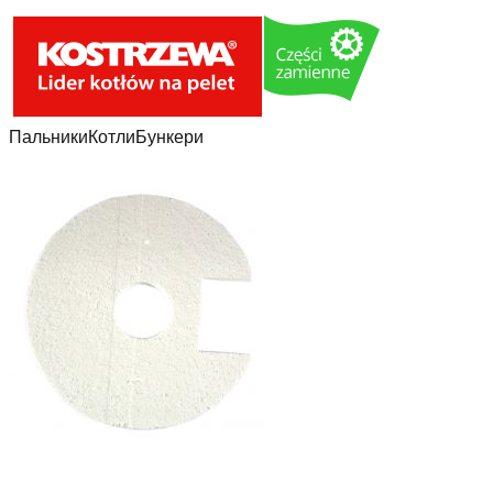
Пальники
Котли
Бункери