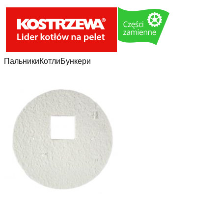
Пальники
Котли
Бункери