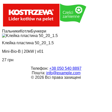
Пальники
Котли
Бункери
Kлейка пластина 50_20_1.5
Mini-Bio-B
|
20kW
|
v01
27
грн
Телефон:
+38 050 540 8897
Пошта:
info@example.com
©
2026
Всі права захищені