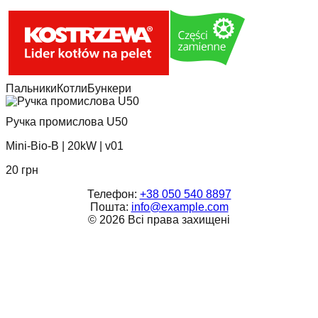
Пальники
Котли
Бункери
Ручка промислова U50
Mini-Bio-B
|
20kW
|
v01
20
грн
Телефон:
+38 050 540 8897
Пошта:
info@example.com
©
2026
Всі права захищені