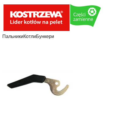
Пальники
Котли
Бункери