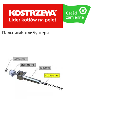
Пальники
Котли
Бункери