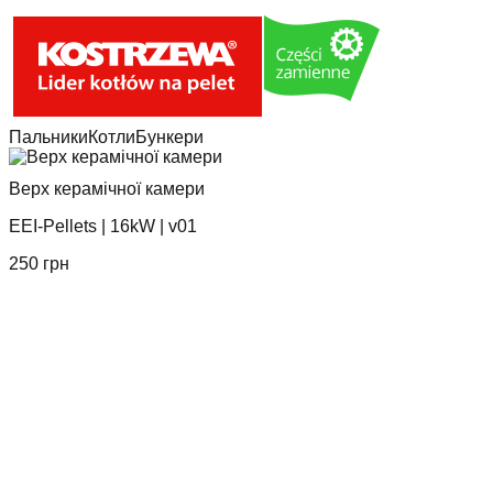
Пальники
Котли
Бункери
Верх керамічної камери
EEI-Pellets
|
16kW
|
v01
250
грн