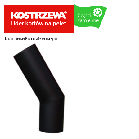
Пальники
Котли
Бункери