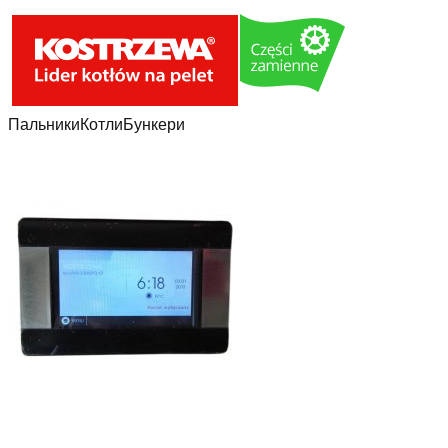
Пальники
Котли
Бункери