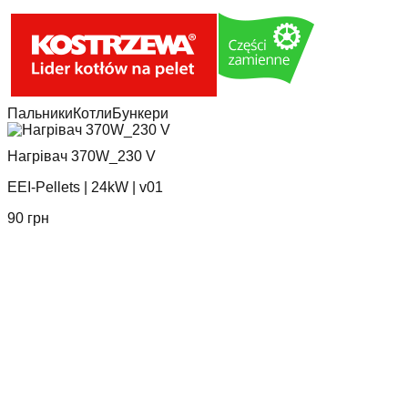
Пальники
Котли
Бункери
Нагрівач 370W_230 V
EEI-Pellets
|
24kW
|
v01
90
грн