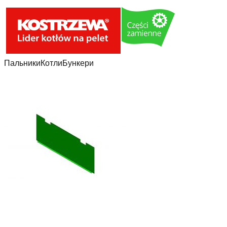
Пальники
Котли
Бункери