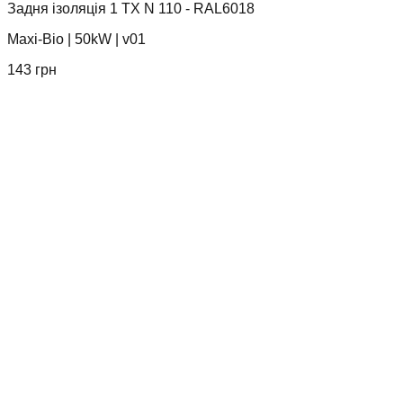
Задня ізоляція 1 TX N 110 - RAL6018
Maxi-Bio
|
50kW
|
v01
143
грн