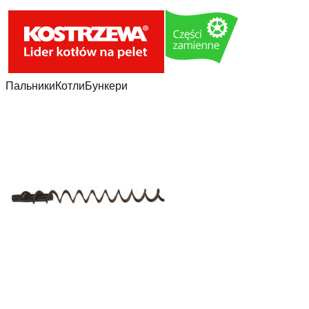
Пальники
Котли
Бункери