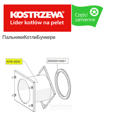
Пальники
Котли
Бункери