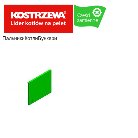
Пальники
Котли
Бункери