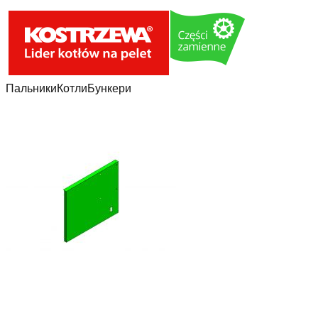
Пальники
Котли
Бункери