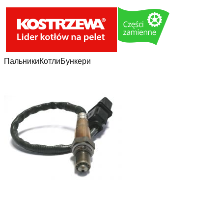
Пальники
Котли
Бункери