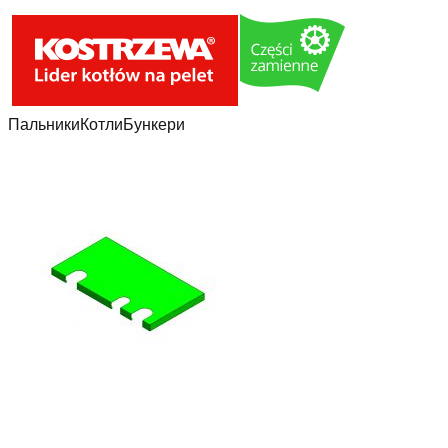
Пальники
Котли
Бункери