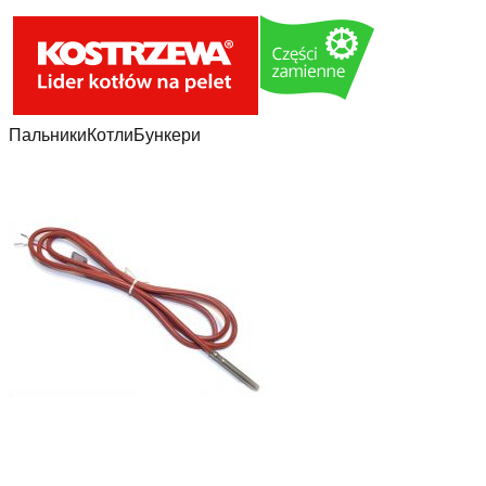
Пальники
Котли
Бункери