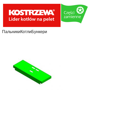
Пальники
Котли
Бункери