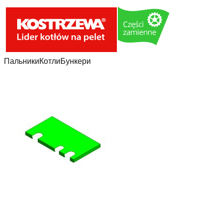
Пальники
Котли
Бункери