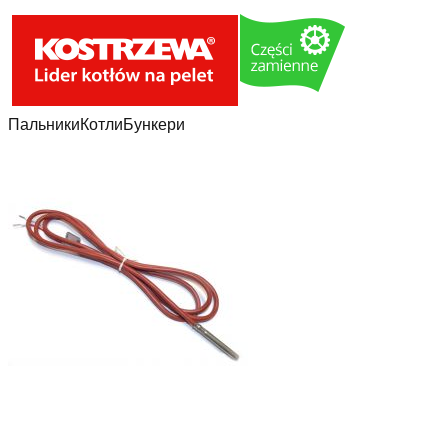
Пальники
Котли
Бункери