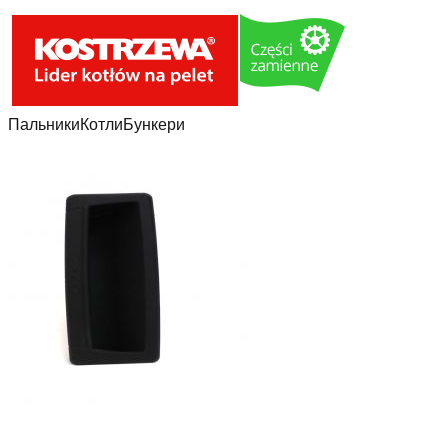
Пальники
Котли
Бункери