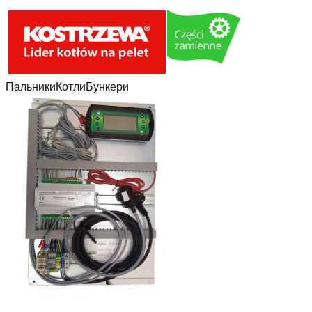
Пальники
Котли
Бункери