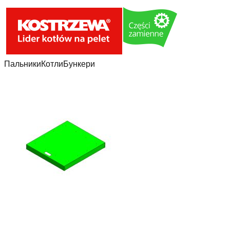
Пальники
Котли
Бункери