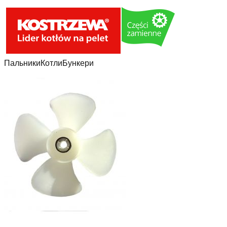
Пальники
Котли
Бункери