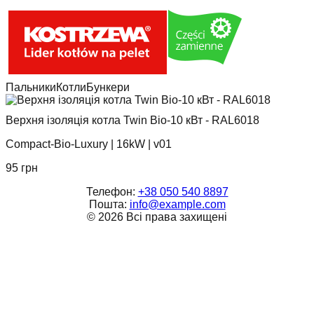
Пальники
Котли
Бункери
Верхня ізоляція котла Twin Bio-10 кВт - RAL6018
Compact-Bio-Luxury
|
16kW
|
v01
95
грн
Телефон:
+38 050 540 8897
Пошта:
info@example.com
©
2026
Всі права захищені