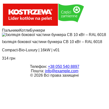
Пальники
Котли
Бункери
Ізоляція бокової частини бункера CB 10 кВт – RAL 6018
Compact-Bio-Luxury
|
16kW
|
v01
314
грн
Телефон:
+38 050 540 8897
Пошта:
info@example.com
©
2026
Всі права захищені