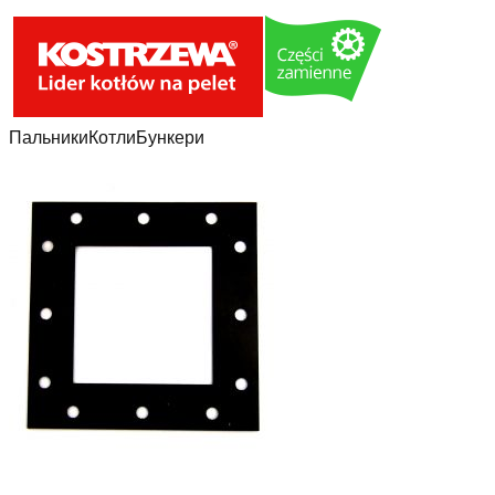
Пальники
Котли
Бункери