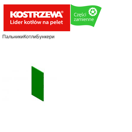
Пальники
Котли
Бункери