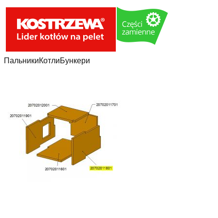
Пальники
Котли
Бункери