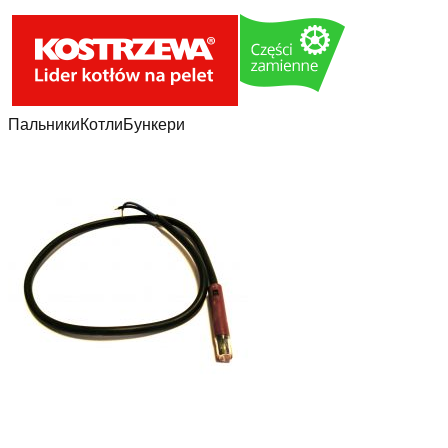
Пальники
Котли
Бункери