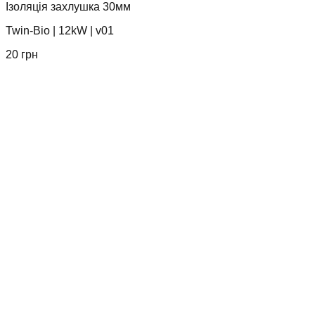
Ізоляція захлушка 30мм
Twin-Bio
|
12kW
|
v01
20
грн