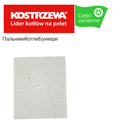
Пальники
Котли
Бункери