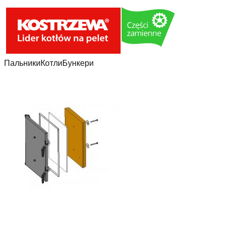
Пальники
Котли
Бункери