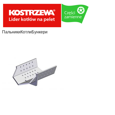
Пальники
Котли
Бункери