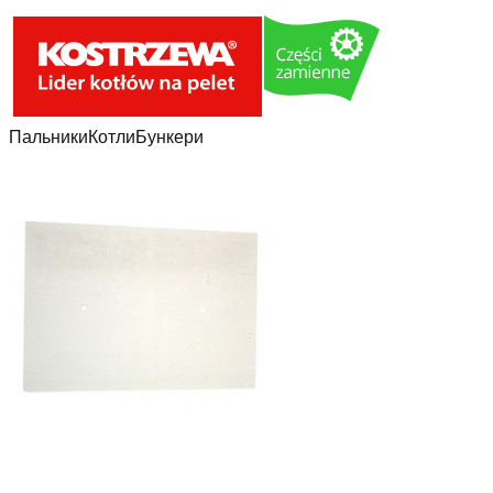
Пальники
Котли
Бункери