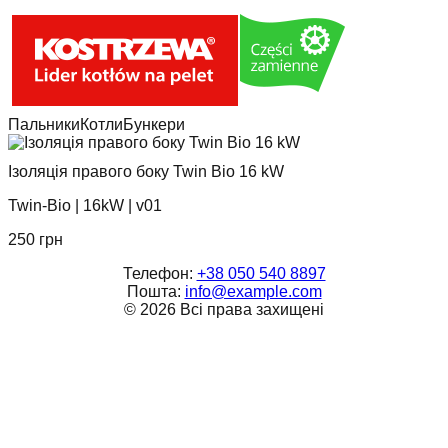
Пальники
Котли
Бункери
Ізоляція правого боку Twin Bio 16 kW
Twin-Bio
|
16kW
|
v01
250
грн
Телефон:
+38 050 540 8897
Пошта:
info@example.com
©
2026
Всі права захищені