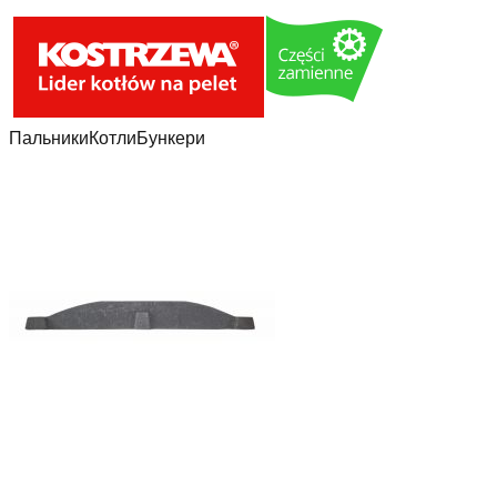
Пальники
Котли
Бункери