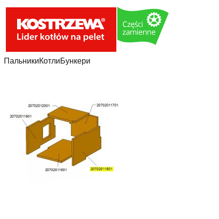
Пальники
Котли
Бункери